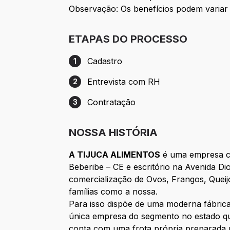
Observação: Os benefícios podem variar
ETAPAS DO PROCESSO
Cadastro
1
Etapa 1: Cadastro
Entrevista com RH
2
Etapa 2: Entrevista com RH
Contratação
3
Etapa 3: Contratação
NOSSA HISTÓRIA
A TIJUCA ALIMENTOS
é uma empresa ce
Beberibe – CE e escritório na Avenida D
comercialização de Ovos, Frangos, Queij
famílias como a nossa.
Para isso dispõe de uma moderna fábric
única empresa do segmento no estado qu
conta com uma frota própria preparada p