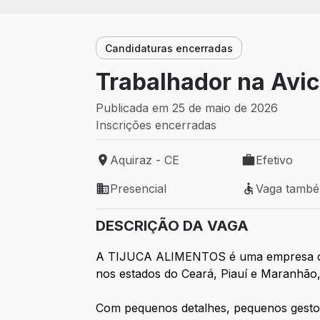
Candidaturas encerradas
Trabalhador na Avic
Publicada em 25 de maio de 2026
Inscrições encerradas
Aquiraz - CE
Efetivo
Local de trabalho: Aquiraz - CE
Tipo de vaga: 
Presencial
Vaga tamb
Modelo de trabalho: Presencial
Vaga também 
DESCRIÇÃO DA VAGA
A TIJUCA ALIMENTOS é uma empresa cear
nos estados do Ceará, Piauí e Maranhão,
Com pequenos detalhes, pequenos gest