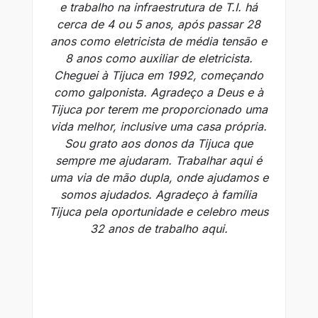
e trabalho na infraestrutura de T.I. há
cerca de 4 ou 5 anos, após passar 28
anos como eletricista de média tensão e
8 anos como auxiliar de eletricista.
s
Cheguei à Tijuca em 1992, começando
como galponista. Agradeço a Deus e à
tr
Tijuca por terem me proporcionado uma
No
vida melhor, inclusive uma casa própria.
a
Sou grato aos donos da Tijuca que
So
sempre me ajudaram. Trabalhar aqui é
a
uma via de mão dupla, onde ajudamos e
c
somos ajudados. Agradeço à família
qu
Tijuca pela oportunidade e celebro meus
R
32 anos de trabalho aqui.
d
Ti